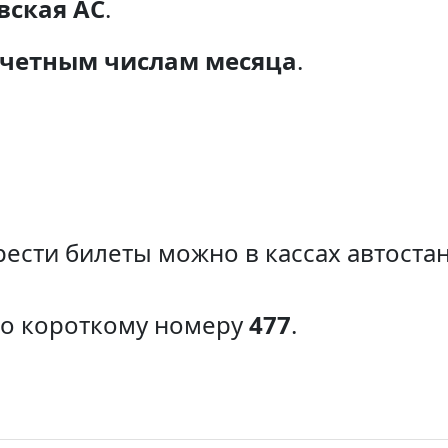
вская АС
.
ечетным числам месяца
.
ести билеты можно в кассах автоста
по короткому номеру
477
.