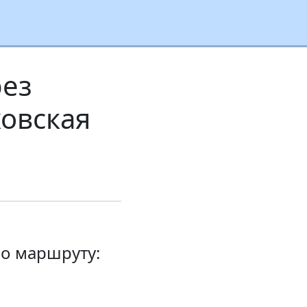
рез
ховская
о маршруту: