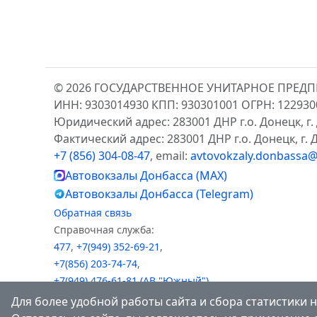
© 2026 ГОСУДАРСТВЕННОЕ УНИТАРНОЕ ПРЕД
ИНН: 9303014930 КПП: 930301001 ОГРН: 12293
Юридический адрес: 283001 ДНР г.о. Донецк, г. 
Фактический адрес: 283001 ДНР г.о. Донецк, г. Д
+7 (856) 304-08-47
, email:
avtovokzaly.donbassa@
Автовокзалы Донбасса (MAX)
Автовокзалы Донбасса (Telegram)
Обратная связь
Справочная служба:
477
,
+7(949) 352-69-21
,
+7(856) 203-74-74
,
+7(949) 476-61-81 (АВ "Южный")
Для более удобной работы сайта и сбора статистики н