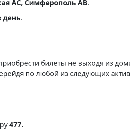
кая АС, Симферополь АВ
.
з день
.
приобрести билеты не выходя из дома
перейдя по любой из следующих акти
еру
477
.