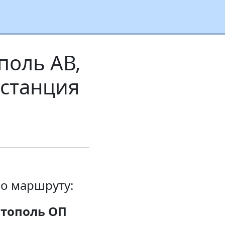
поль АВ,
останция
о маршруту:
итополь ОП