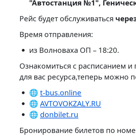
"Автостанция №1", Геничес
Рейс будет обслуживаться
чере
Время отправления:
из Волноваха ОП – 18:20.
Ознакомиться с расписанием и 
для вас ресурса,теперь можно 
🌐
t-bus.online
🌐
AVTOVOKZALY.RU
🌐
donbilet.ru
Бронирование билетов по ном