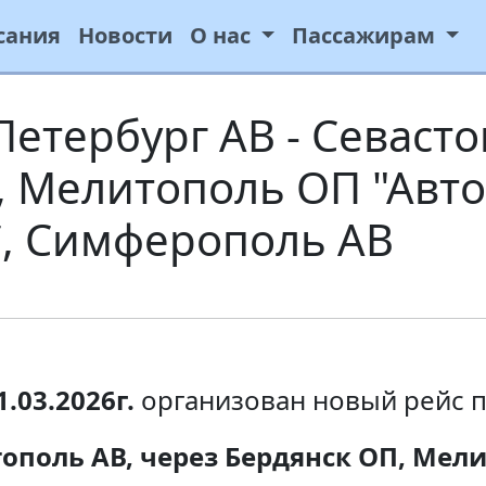
сания
Новости
О нас
Пассажирам
етербург АВ - Севасто
, Мелитополь ОП "Авт
С, Симферополь АВ
1.03.2026г.
организован новый рейс п
тополь АВ, через Бердянск ОП, Мел