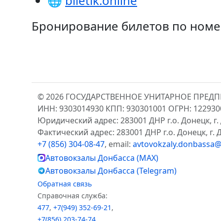
🌐
biletik.online
Бронирование билетов по ном
© 2026 ГОСУДАРСТВЕННОЕ УНИТАРНОЕ ПРЕД
ИНН: 9303014930 КПП: 930301001 ОГРН: 12293
Юридический адрес: 283001 ДНР г.о. Донецк, г. 
Фактический адрес: 283001 ДНР г.о. Донецк, г. Д
+7 (856) 304-08-47
, email:
avtovokzaly.donbassa@
Автовокзалы Донбасса (MAX)
Автовокзалы Донбасса (Telegram)
Обратная связь
Справочная служба:
477
,
+7(949) 352-69-21
,
+7(856) 203-74-74
,