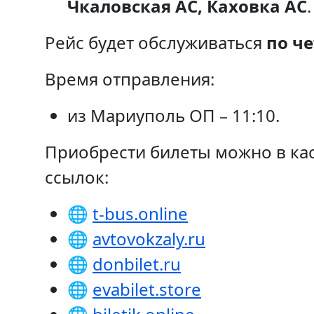
Чкаловская АС, Каховка АС
.
Рейс будет обслуживаться
по ч
Время отправления:
из Мариуполь ОП – 11:10.
Приобрести билеты можно в кас
ссылок:
🌐
t-bus.online
🌐
avtovokzaly.ru
🌐
donbilet.ru
🌐
evabilet.store