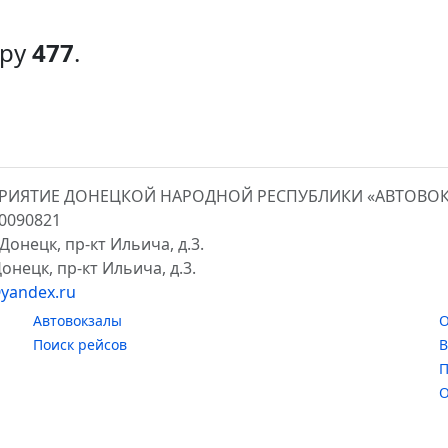
еру
477
.
ПРИЯТИЕ ДОНЕЦКОЙ НАРОДНОЙ РЕСПУБЛИКИ «АВТОВО
00090821
Донецк, пр-кт Ильича, д.3.
онецк, пр-кт Ильича, д.3.
yandex.ru
Автовокзалы
О
Поиск рейсов
В
П
О