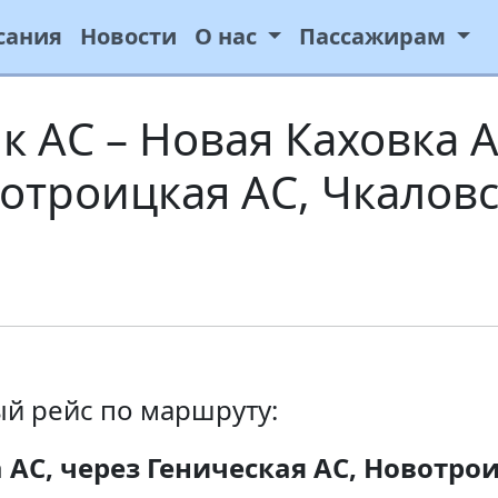
сания
Новости
О нас
Пассажирам
 АС – Новая Каховка А
отроицкая АС, Чкаловс
й рейс по маршруту:
 АС, через Геническая АС, Новотро