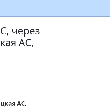
С, через
кая АС,
ицкая АС,