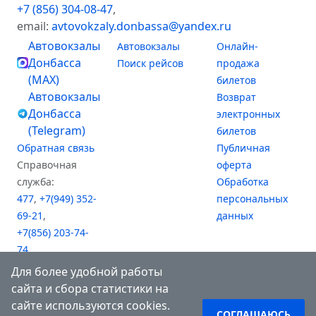
+7 (856) 304-08-47
,
email:
avtovokzaly.donbassa@yandex.ru
Автовокзалы
Автовокзалы
Онлайн-
Донбасса
Поиск рейсов
продажа
(MAX)
билетов
Автовокзалы
Возврат
Донбасса
электронных
(Telegram)
билетов
Обратная связь
Публичная
Справочная
оферта
служба:
Обработка
477
,
+7(949) 352-
персональных
69-21
,
данных
+7(856) 203-74-
74
,
+7(949) 476-61-81
Для более удобной работы
(АВ "Южный")
сайта и сбора статистики на
сайте используются cookies.
СОГЛАШАЮСЬ