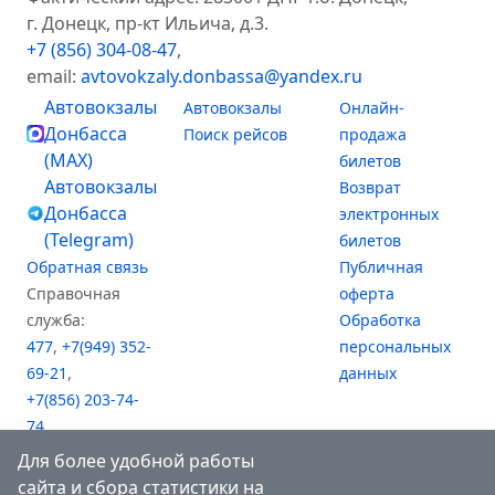
г. Донецк, пр-кт Ильича, д.3.
+7 (856) 304-08-47
,
email:
avtovokzaly.donbassa@yandex.ru
Автовокзалы
Автовокзалы
Онлайн-
Донбасса
Поиск рейсов
продажа
(MAX)
билетов
Автовокзалы
Возврат
Донбасса
электронных
(Telegram)
билетов
Обратная связь
Публичная
Справочная
оферта
служба:
Обработка
477
,
+7(949) 352-
персональных
69-21
,
данных
+7(856) 203-74-
74
,
+7(949) 476-61-81
Для более удобной работы
(АВ "Южный")
сайта и сбора статистики на