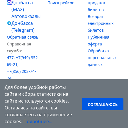
Донбасса
Поиск рейсов
продажа
(MAX)
билетов
Автовокзалы
Возврат
Донбасса
электронных
(Telegram)
билетов
Обратная связь
Публичная
Справочная
оферта
служба:
Обработка
477
,
+7(949) 352-
персональных
69-21
,
данных
+7(856) 203-74-
74
,
+7(949) 476-61-81
Для более удобной работы
(АВ "Южный")
сайта и сбора статистики на
сайте используются cookies.
СОГЛАШАЮСЬ
Оставаясь на сайте, вы
соглашаетесь на применение
cookies.
Подробнее...