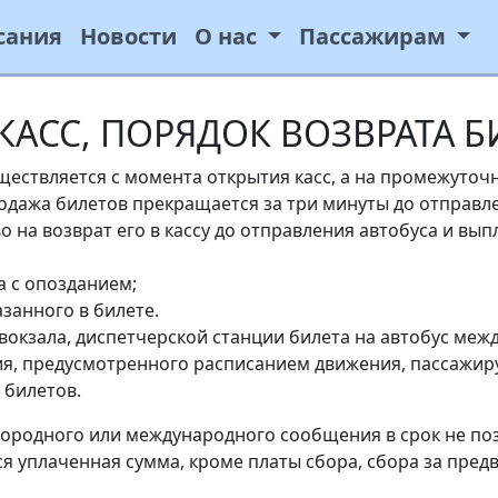
сания
Новости
О нас
Пассажирам
КАСС, ПОРЯДОК ВОЗВРАТА 
ществляется с момента открытия касс, а на промежуточн
дажа билетов прекращается за три минуты до отправле
о на возврат его в кассу до отправления автобуса и вып
а с опозданием;
занного в билете.
товокзала, диспетчерской станции билета на автобус м
ния, предусмотренного расписанием движения, пассажир
 билетов.
городного или международного сообщения в срок не поз
ся уплаченная сумма, кроме платы сбора, сбора за пре