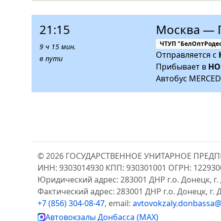
21:15
Москва — 
ЧТУП "БелОптРоде
9 ч 15 мин.
Отправляется с
в пути
Прибывает в
НО
Автобус MERCED
© 2026 ГОСУДАРСТВЕННОЕ УНИТАРНОЕ ПРЕД
ИНН: 9303014930 КПП: 930301001 ОГРН: 12293
Юридический адрес: 283001 ДНР г.о. Донецк, г. 
Фактический адрес: 283001 ДНР г.о. Донецк, г. Д
+7 (856) 304-08-47
, email:
avtovokzaly.donbassa@
Автовокзалы Донбасса (MAX)