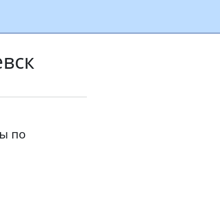
евск
ы по