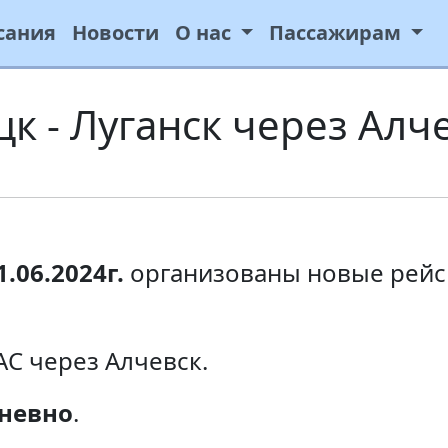
сания
Новости
О нас
Пассажирам
к - Луганск через Алч
1.06.2024г.
организованы новые рейс
С через Алчевск.
невно
.