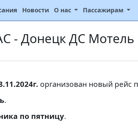
сания
Новости
О нас
Пассажирам
АС - Донецк ДС Мотель
8.11.2024г.
организован новый рейс п
ль
.
ника по пятницу
.