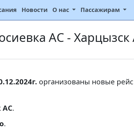
сания
Новости
О нас
Пассажирам
сиевка АС - Харцызск
0.12.2024г.
организованы новые рейс
 АС
.
о
.