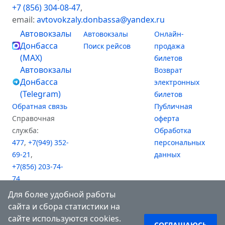
+7 (856) 304-08-47
,
email:
avtovokzaly.donbassa@yandex.ru
Автовокзалы
Автовокзалы
Онлайн-
Донбасса
Поиск рейсов
продажа
(MAX)
билетов
Автовокзалы
Возврат
Донбасса
электронных
(Telegram)
билетов
Обратная связь
Публичная
Справочная
оферта
служба:
Обработка
477
,
+7(949) 352-
персональных
69-21
,
данных
+7(856) 203-74-
74
,
+7(949) 476-61-81
Для более удобной работы
(АВ "Южный")
сайта и сбора статистики на
сайте используются cookies.
СОГЛАШАЮСЬ