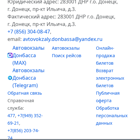
Юридический адрес: 283001 ДНР г.о. Донецк,
г. Донецк, пр-кт Ильича, д.3.
Фактический адрес: 283001 ДНР г.о. Донецк,
г. Донецк, пр-кт Ильича, д.3.
+7 (856) 304-08-47
,
email:
avtovokzaly.donbassa@yandex.ru
Автовокзалы
Автовокзалы
Онлайн-
Донбасса
Поиск рейсов
продажа
(MAX)
билетов
Автовокзалы
Возврат
Донбасса
электронных
(Telegram)
билетов
Обратная связь
Публичная
Справочная
оферта
служба:
Обработка
477
,
+7(949) 352-
персональных
69-21
,
данных
+7(856) 203-74-
74
,