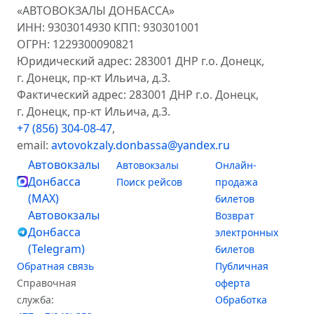
«АВТОВОКЗАЛЫ ДОНБАССА»
ИНН: 9303014930 КПП: 930301001
ОГРН: 1229300090821
Юридический адрес: 283001 ДНР г.о. Донецк,
г. Донецк, пр-кт Ильича, д.3.
Фактический адрес: 283001 ДНР г.о. Донецк,
г. Донецк, пр-кт Ильича, д.3.
+7 (856) 304-08-47
,
email:
avtovokzaly.donbassa@yandex.ru
Автовокзалы
Автовокзалы
Онлайн-
Донбасса
Поиск рейсов
продажа
(MAX)
билетов
Автовокзалы
Возврат
Донбасса
электронных
(Telegram)
билетов
Обратная связь
Публичная
Справочная
оферта
служба:
Обработка