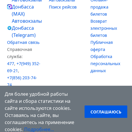
Донбасса
Поиск рейсов
продажа
(MAX)
билетов
Автовокзалы
Возврат
Донбасса
электронных
(Telegram)
билетов
Обратная связь
Публичная
Справочная
оферта
служба:
Обработка
477
,
+7(949) 352-
персональных
69-21
,
данных
+7(856) 203-74-
74
,
+7(949) 476-61-81
Для более удобной работы
(АВ "Южный")
сайта и сбора статистики на
сайте используются cookies.
СОГЛАШАЮСЬ
Оставаясь на сайте, вы
соглашаетесь на применение
cookies.
Подробнее...