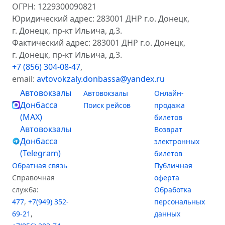
ОГРН: 1229300090821
Юридический адрес: 283001 ДНР г.о. Донецк,
г. Донецк, пр-кт Ильича, д.3.
Фактический адрес: 283001 ДНР г.о. Донецк,
г. Донецк, пр-кт Ильича, д.3.
+7 (856) 304-08-47
,
email:
avtovokzaly.donbassa@yandex.ru
Автовокзалы
Автовокзалы
Онлайн-
Донбасса
Поиск рейсов
продажа
(MAX)
билетов
Автовокзалы
Возврат
Донбасса
электронных
(Telegram)
билетов
Обратная связь
Публичная
Справочная
оферта
служба:
Обработка
477
,
+7(949) 352-
персональных
69-21
,
данных