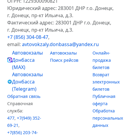
ОГРН: 1229300090821
Юридический адрес: 283001 ДНР г.о. Донецк,
г. Донецк, пр-кт Ильича, д.3.
Фактический адрес: 283001 ДНР г.о. Донецк,
г. Донецк, пр-кт Ильича, д.3.
+7 (856) 304-08-47
,
email:
avtovokzaly.donbassa@yandex.ru
Автовокзалы
Автовокзалы
Онлайн-
Донбасса
Поиск рейсов
продажа
(MAX)
билетов
Автовокзалы
Возврат
Донбасса
электронных
(Telegram)
билетов
Обратная связь
Публичная
Справочная
оферта
служба:
Обработка
477
,
+7(949) 352-
персональных
69-21
,
данных
+7(856) 203-74-