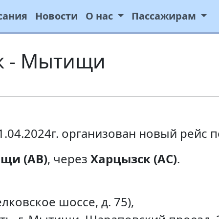
сания
Новости
О нас
Пассажирам
к - Мытищи
1.04.2024г. организован новый рейс 
щи (АВ)
, через
Харцызск (АС)
.
лковское шоссе, д. 75),